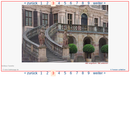
< zurück
1
2
3
4