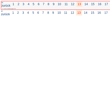
<
1
2
3
4
5
6
7
8
zurück
© www.badenpage.de
<
1
2
3
4
5
6
7
8
zurück