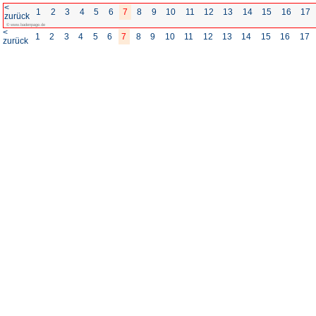
<
1
2
3
4
5
6
7
8
zurück
© www.badenpage.de
<
1
2
3
4
5
6
7
8
zurück