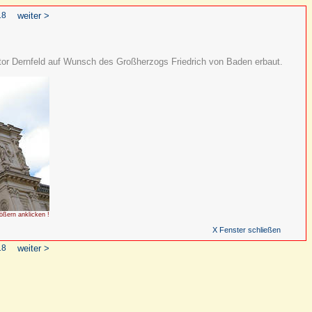
18
weiter >
tor Dernfeld auf Wunsch des Großherzogs Friedrich von Baden erbaut.
ößern anklicken !
X Fenster schließen
18
weiter >