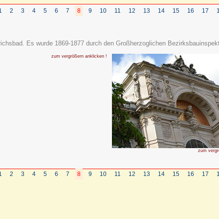
1
2
3
4
5
6
7
8
9
10
11
12
13
14
15
16
17
drichsbad. Es wurde 1869-1877 durch den Großherzoglichen Bezirksbauinspek
zum vergrößern anklicken !
zum vergr
1
2
3
4
5
6
7
8
9
10
11
12
13
14
15
16
17