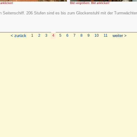
 anklicken!
Bild vergrößern: Bild anklicken!
n Seitenschiff. 206 Stufen sind es bis zum Glockenstuhl mit der Turmwächte
< zurück
1
2
3
4
5
6
7
8
9
10
11
weiter >