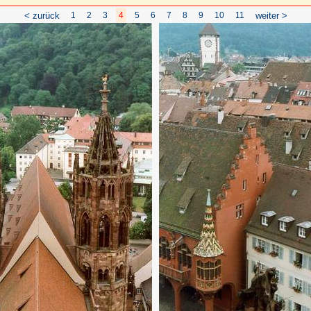
< zurück
1
2
3
4
5
6
7
8
9
10
11
weiter >