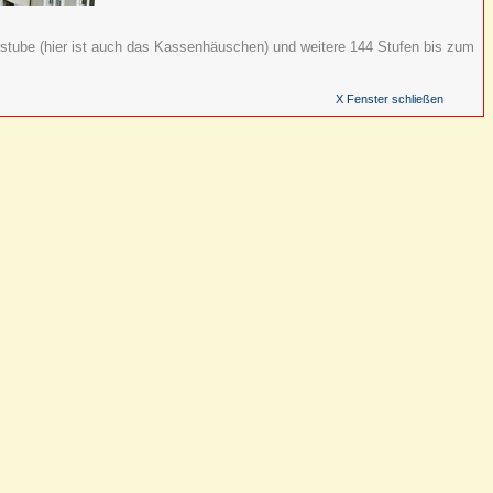
rstube (hier ist auch das Kassenhäuschen) und weitere 144 Stufen bis zum
X Fenster schließen