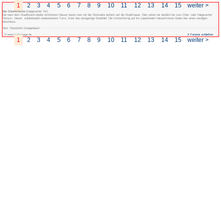
1
2
3
4
5
6
7
8
9
Der Obertorturm
(Haigeracher Tor)
Die nach dem Stadtbrand wieder errichteten Häuser baute man mit der Rückseite 
Torturm. Dieser, städtebaulich bedeutendste Turm, krönt das einzigartige Stadtbild
Abschluss.
Text: Touristinfo Gengenbach
© www.badenpage.de
1
2
3
4
5
6
7
8
9