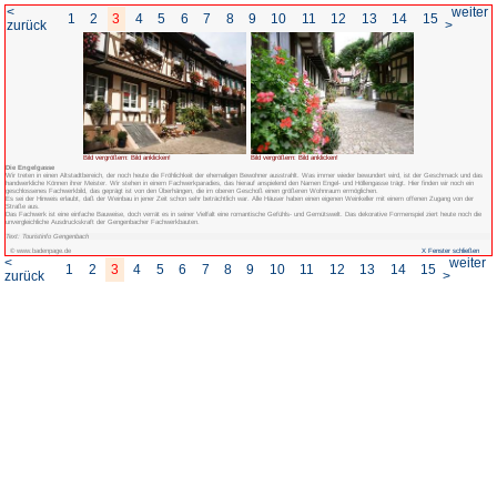
<
1
2
3
4
5
6
7
8
zurück
Bild vergrößern: Bild anklicken!
Die Engelgasse
Wir treten in einen Altstadtbereich, der noch heute die Fröhlichkeit der ehemal
handwerkliche Können ihrer Meister. Wir stehen in einem Fachwerkparadies, das h
geschlossenes Fachwerkbild, das geprägt ist von den Überhängen, die im obere
Es sei der Hinweis erlaubt, daß der Weinbau in jener Zeit schon sehr beträchtlic
Straße aus.
Das Fachwerk ist eine einfache Bauweise, doch verrät es in seiner Vielfalt eine 
unvergleichliche Ausdruckskraft der Gengenbacher Fachwerkbauten.
Text: Touristinfo Gengenbach