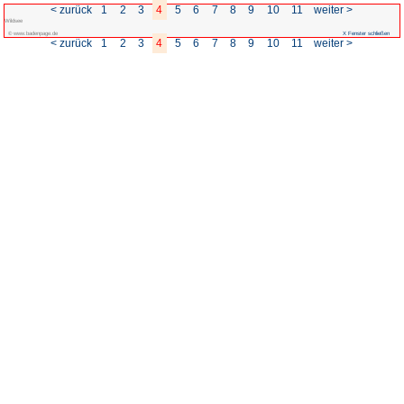
< zurück
1
2
3
4
5
Wildsee
© www.badenpage.de
< zurück
1
2
3
4
5