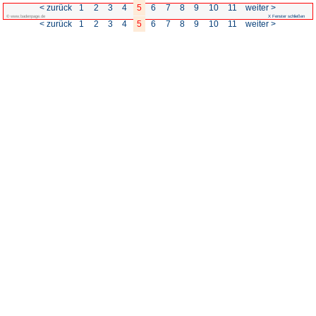
< zurück
1
2
3
4
5
© www.badenpage.de
< zurück
1
2
3
4
5