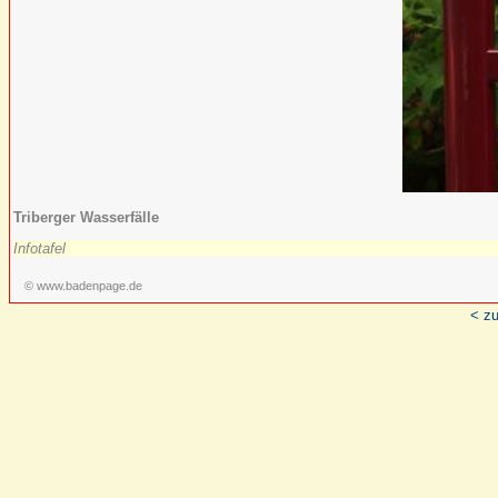
Triberger Wasserfälle
Infotafel
© www.badenpage.de
< zu