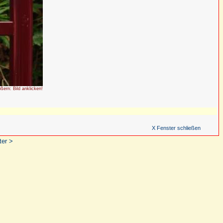
ößern: Bild anklicken!
X Fenster schließen
ter >