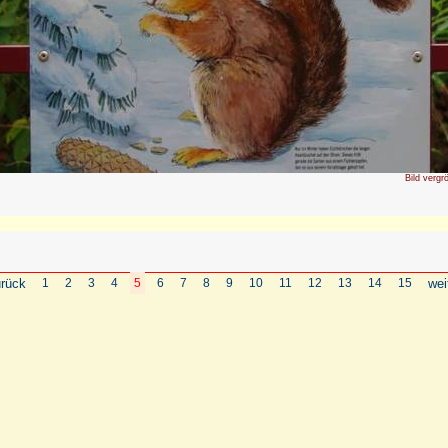
Bild vergr
rück
1
2
3
4
5
6
7
8
9
10
11
12
13
14
15
wei