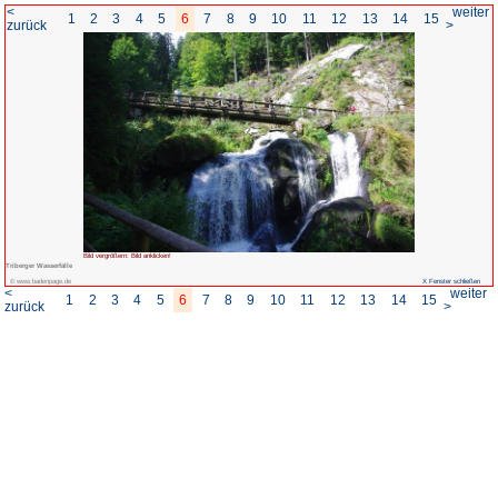
<
1
2
3
4
5
6
7
8
zurück