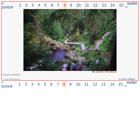
<
1
2
3
4
5
6
7
8
zurück