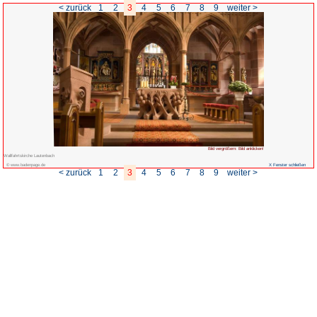
< zurück
1
2
3
4