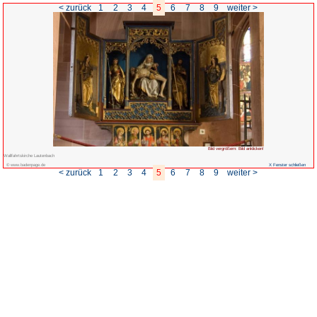
< zurück
1
2
3
4