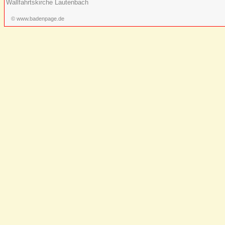
Wallfahrtskirche Lautenbach
© www.badenpage.de