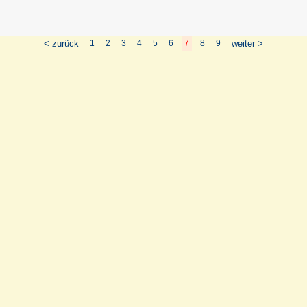
< zurück
1
2
3
4
5
6
7
8
9
weiter >