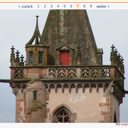
< zurück
1
2
3
4
5
6
7
8
9
weiter >
Bild vergr