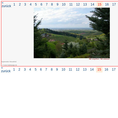
<
1
2
3
4
5
6
7
8
zurück