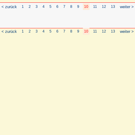
< zurück
1
2
3
4
5
6
7
8
9
10
11
12
13
weiter >
< zurück
1
2
3
4
5
6
7
8
9
10
11
12
13
weiter >