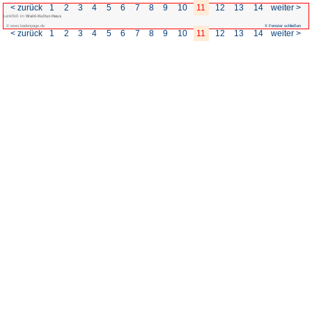
< zurück
1
2
3
4
5
6
7
Lenkfloß im
Wald-Kultur-Haus
© www.badenpage.de
< zurück
1
2
3
4
5
6
7