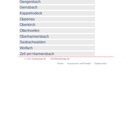
Die Staufenburg Klinik führt Reh
Anschlußheilbehandlungen (AHB
Behandlungen im komplexen Ber
< zurück
Appenweier
Bad Peterstal-Griesbach
Bad Rippoldsau-Schapbac
Durbach
Durbach und Umgebung
Kliniken