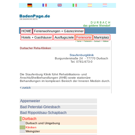
HOME
Ferienwohnungen + 
Hotels + Gasthäuser
Ausflu
Durbacher Reha-Kliniken
Burgun