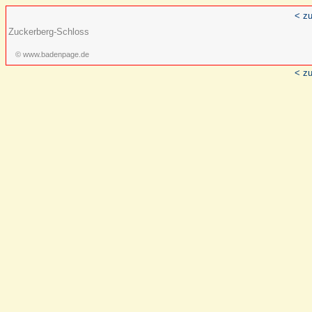
< zu
Zuckerberg-Schloss
© www.badenpage.de
< zu