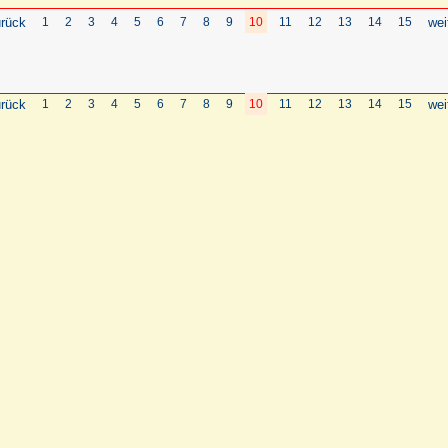
rück
1
2
3
4
5
6
7
8
9
10
11
12
13
14
15
wei
rück
1
2
3
4
5
6
7
8
9
10
11
12
13
14
15
wei