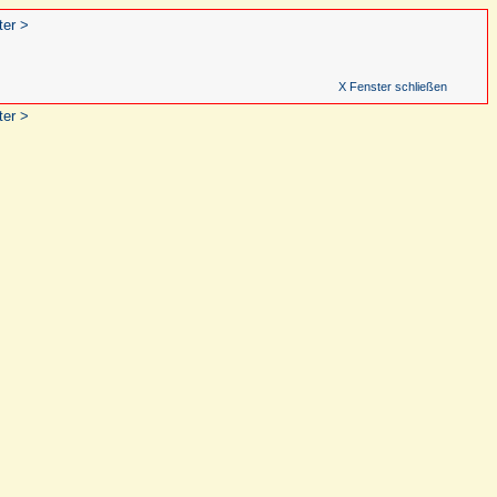
ter >
X Fenster schließen
ter >