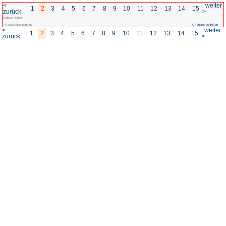
<
1
2
3
4
5
6
7
8
zurück
Schloss Rodeck
© www.badenpage.de
<
1
2
3
4
5
6
7
8
zurück