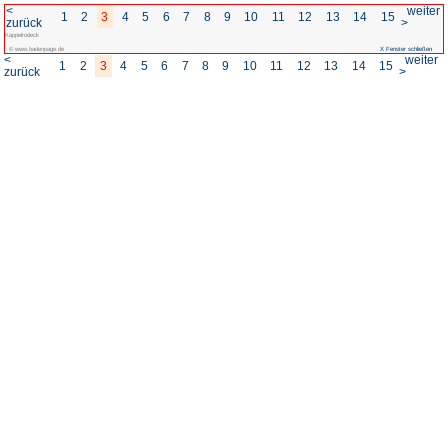
<
1
2
3
4
5
6
7
8
zurück
Kappelrodeck
© www.badenpage.de
<
1
2
3
4
5
6
7
8
zurück