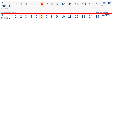
<
1
2
3
4
5
6
7
8
zurück
Kappelrodeck
© www.badenpage.de
<
1
2
3
4
5
6
7
8
zurück