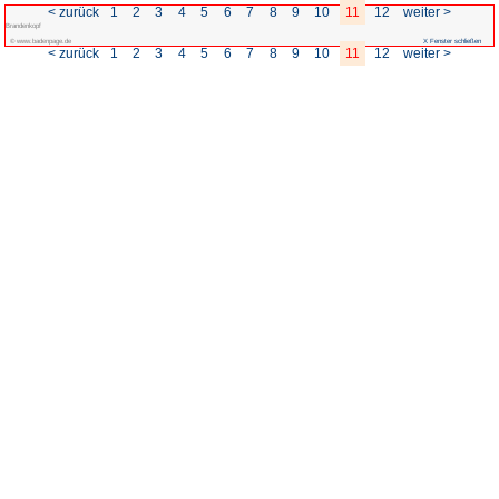
< zurück
1
2
3
4
5
6
Brandenkopf
© www.badenpage.de
< zurück
1
2
3
4
5
6