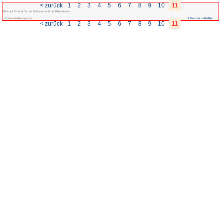
< zurück
1
2
3
4
Blick auf Oberkirch, die Bottenau und die Rheinebene
© www.badenpage.de
< zurück
1
2
3
4