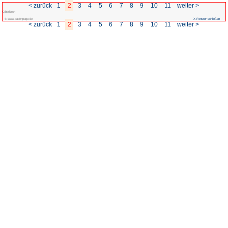
< zurück
1
2
3
4
5
Oberkirch
© www.badenpage.de
< zurück
1
2
3
4
5