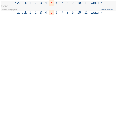
< zurück
1
2
3
4
5
Oberkirch
© www.badenpage.de
< zurück
1
2
3
4
5