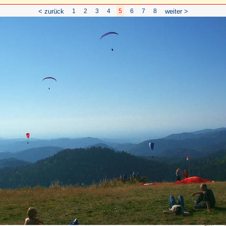
< zurück
1
2
3
4
5
6
7
8
weiter >