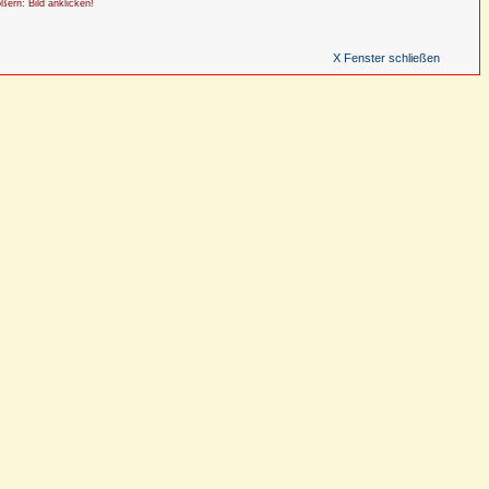
ößern: Bild anklicken!
X Fenster schließen