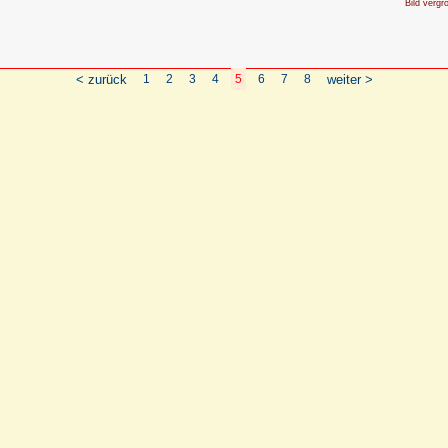
Bild vergr
< zurück
1
2
3
4
5
6
7
8
weiter >