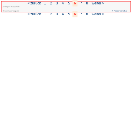
< zurück
1
2
3
Allerheiligen-Wasserfälle
© www.badenpage.de
< zurück
1
2
3