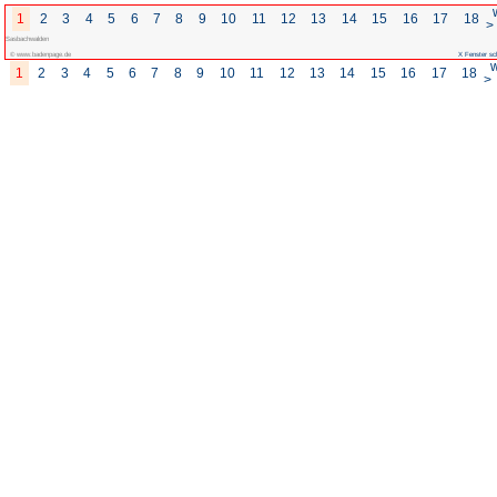
1
2
3
4
5
6
7
8
9
10
Sasbachwalden
© www.badenpage.de
1
2
3
4
5
6
7
8
9
10