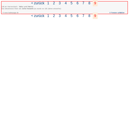
< zurück
1
2
3
Zell am Harmersbach:
Hahn und Henne
Das bekannteste Motiv der
Zeller Keramik
(es wurde vor 100 Jahren entworfen)
© www.badenpage.de
< zurück
1
2
3