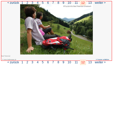
< zurück
1
2
3
4
5
6
7