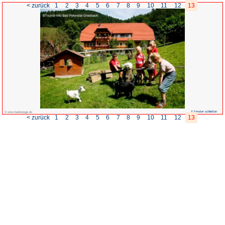
< zurück
1
2
3
4
5