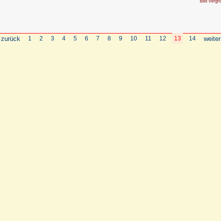
Bild vergr
 zurück
1
2
3
4
5
6
7
8
9
10
11
12
13
14
weiter