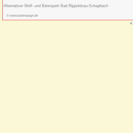
Alternativer Wolf- und Bärenpark Bad Rippoldsau-Schapbach
© www.badenpage.de
<