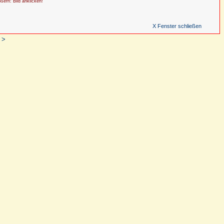
ößern: Bild anklicken!
X Fenster schließen
 >