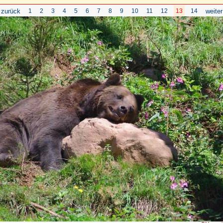
 zurück
1
2
3
4
5
6
7
8
9
10
11
12
13
14
weiter