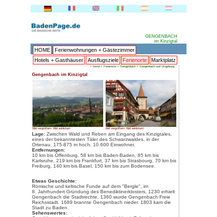
HOME
Ferienwohnungen + 
Hotels + Gasthäuser
Ausflu
>
home
>
Gengenbach im Kinzigtal