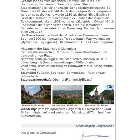
Bild vergrößern: Bild anklicken!
Lage:
Zwischen Wald und Reben
eines der bekanntesten Täler d
Ortenau. 175-875 m hoch, 10.6
Entfernungen:
10 km bis Offenburg, 58 km bis
Karlsruhe, 219 km bis Frankfurt,
Freiburg, 140 km bis Basel, 15
Etwas Geschichte:
Römische und keltische Funde a
8. Jahrhundert Gründung des Ben
Gengenbach die Stadtrechte, 
Reichsstadt. 1689 brannte Gen
Stadt zu Baden.