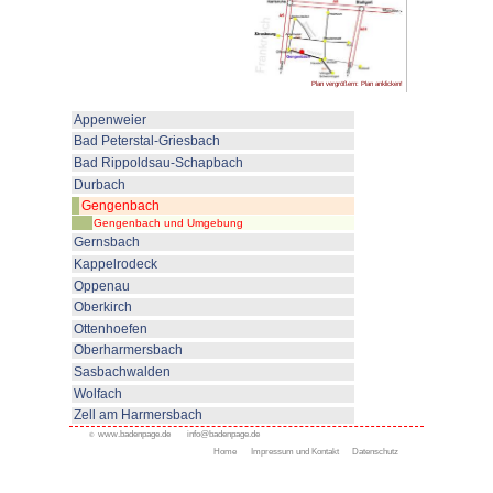
Sehenswertes:
Geschlossenes mittelalterliches S
Stadtmauer, Türmen und Toren (K
Stadtpfarrkirche ist die ehemalig
Maria. Das Kloster soll 740 durc
worden sein, die Kirche wurde 11
Geist der Hirsauer Reform erbaut
Reichsunmittelbarkeit. 1803 wurd
und Barock die Kirche verändert
Bausubstanz unversehrt. Innen 
Turm von 1716.
Die Klosterbauten entwarf der V
Beer um 1700 (sehenswertes T
(idyllisch:die Engelgasse), Ste
Mittelpunkt der Stadt ist der Mar
mit dem klassizistischen Ratha
dem steinernen Ritter.
Narrenmuseum im Niggelturm, S