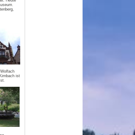
lt. Heute
museum
.
tenberg,
 Wolfach
irnbach ist
st.