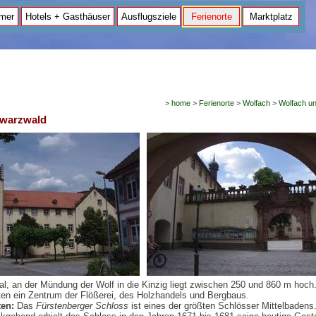
mer
Hotels + Gasthäuser
Ausflugsziele
Ferienorte
Marktplatz
>
home
>
Ferienorte
>
Wolfach
>
Wolfach u
hwarzwald
tal, an der Mündung der Wolf in die Kinzig liegt zwischen 250 und 860 m hoch
iten ein Zentrum der Flößerei, des Holzhandels und Bergbaus.
en:
Das
Fürstenberger Schloss
ist eines der größten Schlösser Mittelbadens.