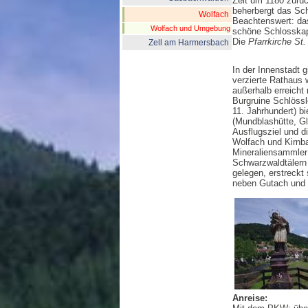
Zeit um 1180 zurüc
beherbergt das Sc
Wolfach
Beachtenswert: das
Wolfach und Umgebung
schöne Schlosskap
Die
Pfarrkirche St.
Zell am Harmersbach
In der Innenstadt 
verzierte Rathaus
außerhalb erreicht
Burgruine Schlöss
11. Jahrhundert) b
(Mundblashütte, G
Ausflugsziel und 
Wolfach und Kirnba
Mineraliensammler 
Schwarzwaldtälern 
gelegen, erstreckt
neben Gutach und R
Anreise: