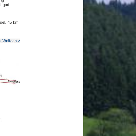
ung
tgart-
sel, 45 km
u Wolfach >