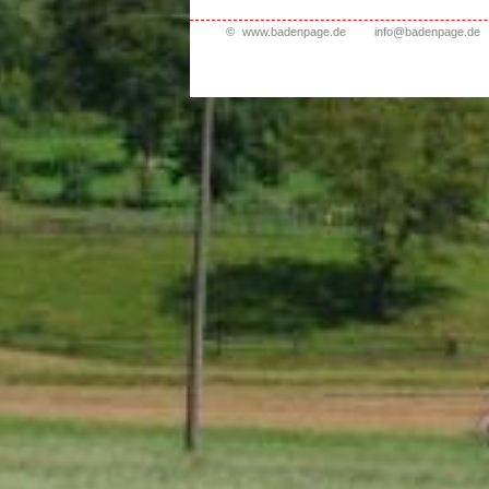
©
www.badenpage.de
info@badenpage.de