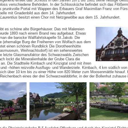
kgehend erhielt das Schloss in den Jahren 1671 bis 1681 seine heutige Gesta
hloss verschiedene Behörden. In der Schlossküche befindet sich das
Flößer
 prunkvolle Portal mit Wappen des Erbauers Graf Maximilian Franz von Fürs
elle mit Gnadenbild aus dem 14. Jahrhundert.
 Laurentius
besitzt einen Chor mit Netzgewölbe aus dem 15. Jahrhundert.
gibt es schöne alte Bürgerhäuser. Das mit Malereien
 wurde 1893 nach einem Brand neu aufgebaut. Etwas
 man die barocke Wallfahrtskapelle St.Jakob. Die
le (ehemalige Burg der Freiherren von Wolfach aus dem
ietet einen schönen Rundblick Die Dorotheenhütte
lasmuseum, Weihnachtsdorf) ist ein sehenswertes
die letzte Glasmanufaktor des Schwarzwalds Zwischen
ch lockt die Mineralienhalde der Grube Clara die
an. Die Stadtteile Kirnbach und Kinzigtal sind mit ihren
und –höhen reizvolle Ausflugs- und Wanderziele. Kirnbach, 4 km südlich von
 sich über 10 km bis zu einer Höhe von 820 Meter zum Moosenmättle hinauf. K
eichenbach eines der drei Schwarzwalddörfer, in der der Bollenhut zuhause i