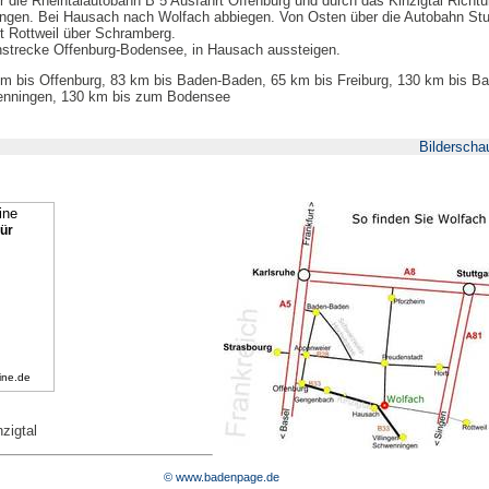
die Rheintalautobahn B 5 Ausfahrt Offenburg und durch das Kinzigtal Richt
ingen. Bei Hausach nach Wolfach abbiegen. Von Osten über die Autobahn Stut
t Rottweil über Schramberg.
nstrecke Offenburg-Bodensee, in Hausach aussteigen.
km bis Offenburg, 83 km bis Baden-Baden, 65 km bis Freiburg, 130 km bis Ba
wenningen, 130 km bis zum Bodensee
Bilderscha
ür
ine.de
nzigtal
© www.badenpage.de