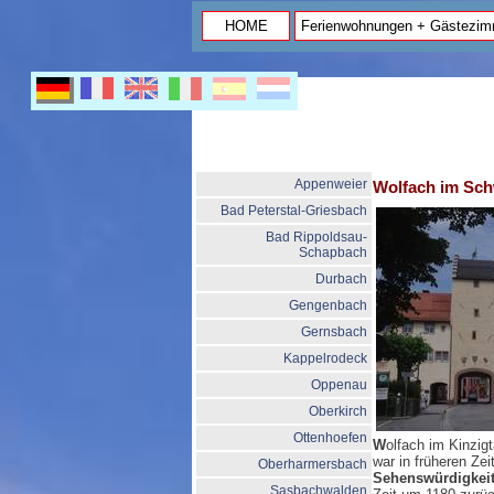
HOME
Ferienwohnungen + Gästezim
Appenweier
Wolfach im Sc
Bad Peterstal-Griesbach
Bad Rippoldsau-
Schapbach
Durbach
Gengenbach
Gernsbach
Kappelrodeck
Oppenau
Oberkirch
Ottenhoefen
W
olfach im Kinzig
war in früheren Ze
Oberharmersbach
Sehenswürdigkeit
Sasbachwalden