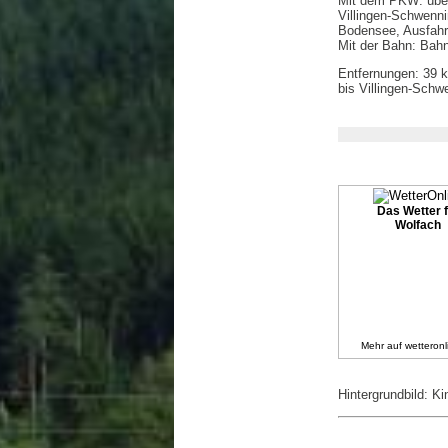
Mit dem PKW: über 
Villingen-Schwenn
Bodensee, Ausfahr
Mit der Bahn: Bah
Entfernungen: 39 
bis Villingen-Sch
Das Wetter f
Wolfach
Mehr auf
wetteronl
Hintergrundbild: Ki