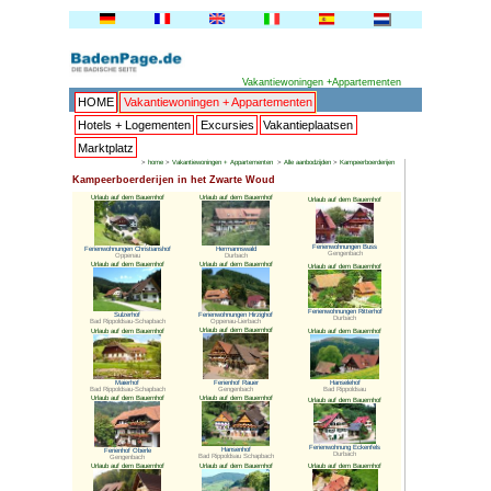
HOME
Vakantiewoningen + 
Hotels + Logementen
Excur
Marktplatz
>
home
>
Vakantiewoningen + 
Kampeerboerderijen in het Zwa
Urlaub auf dem Bauernhof
Urlaub auf 