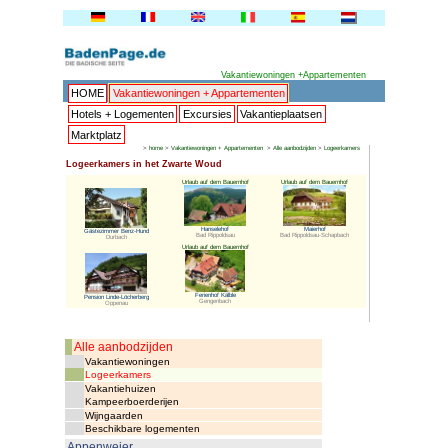
HOME
Vakantiewoningen + 
Hotels + Logementen
Excur
Marktplatz
>
home
>
Vakantiewoninge
Logeerkamers in het Zwarte Wo
Urlaub auf 