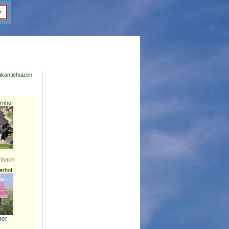
z
akantiehuizen
rnhof
apbach
erhof
ner