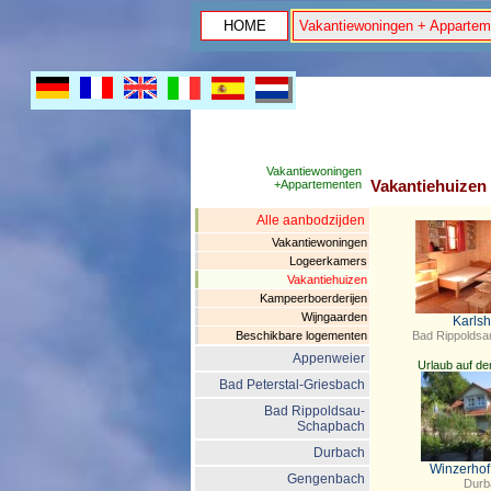
HOME
Vakantiewoningen + Appartem
Vakantiewoningen
Vakantiehuizen
+Appartementen
Alle aanbodzijden
Vakantiewoningen
Logeerkamers
Vakantiehuizen
Kampeerboerderijen
Wijngaarden
Karlsh
Bad Rippolds
Beschikbare logementen
Appenweier
Urlaub auf d
Bad Peterstal-Griesbach
Bad Rippoldsau-
Schapbach
Durbach
Winzerhof
Gengenbach
Durb