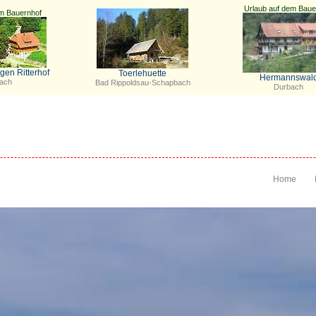
Urlaub auf dem Baue
em Bauernhof
en Ritterhof
Toerlehuette
Hermannswal
ach
Bad Rippoldsau-Schapbach
Durbach
Home