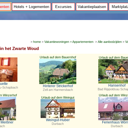
enten
Hotels + Logementen
Excursies
Vakantieplaatsen
Marktplat
>
home
>
Vakantiewoningen + Appartementen
>
Alle aanbodzijden
>
V
 in het Zwarte Woud
Urlaub auf dem Bauernhof
Urlaub auf dem Baue
uette
Hansenhof
Hinterer Strickerhof
au-Schapbach
Bad Rippoldsau Sch
Zell am Harmersbach
em Winzerhof
Urlaub auf dem Winz
Urlaub auf dem Weingut
Weingut-Huber
 Meißner
Ferienhaus Wör
Durbach
ach
Durbach