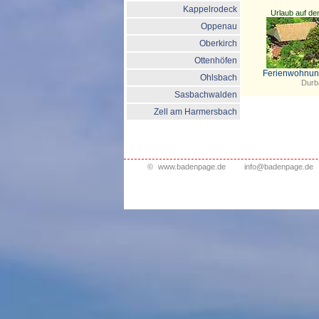
Kappelrodeck
Urlaub auf d
Oppenau
Oberkirch
Ottenhöfen
Ferienwohnung
Ohlsbach
Durb
Sasbachwalden
Zell am Harmersbach
©
www.badenpage.de
info@badenpage.de