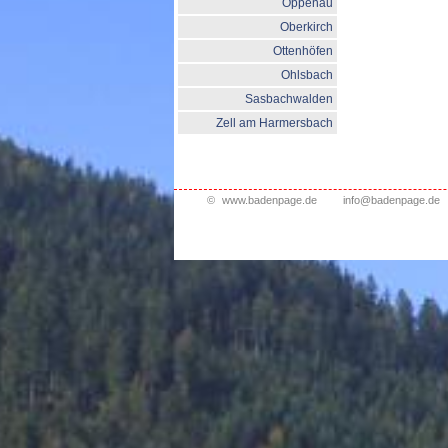
Oppenau
Oberkirch
Ottenhöfen
Ohlsbach
Sasbachwalden
Zell am Harmersbach
©
www.badenpage.de
info@badenpage.de