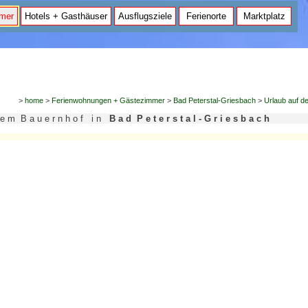
mer
Hotels + Gasthäuser
Ausflugsziele
Ferienorte
Marktplatz
>
home
>
Ferienwohnungen + Gästezimmer
>
Bad Peterstal-Griesbach
>
Urlaub auf d
d e m B a u e r n h o f i n
B a d P e t e r s t a l - G r i e s b a c h