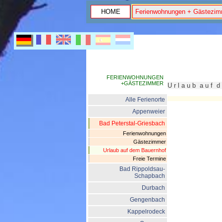
HOME
Ferienwohnungen + Gästezim
FERIENWOHNUNGEN
+GÄSTEZIMMER
U r l a u b a u f 
Alle Ferienorte
Appenweier
Bad Peterstal-Griesbach
Ferienwohnungen
Gästezimmer
Urlaub auf dem Bauernhof
Freie Termine
Bad Rippoldsau-
Schapbach
Durbach
Gengenbach
Kappelrodeck