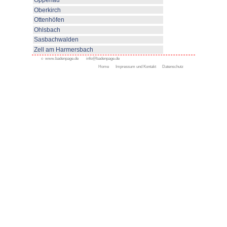
Alle aanbodzijden
Appenweier
Bad Peterstal-Griesbach
Bad Rippoldsau- Schapb
Ferienwohnungen
Gästezimmer
Urlaub auf dem Bauernhof
Ferienhäuser
Beschikbare logementen
Durbach
Gengenbach
Kappelrodeck