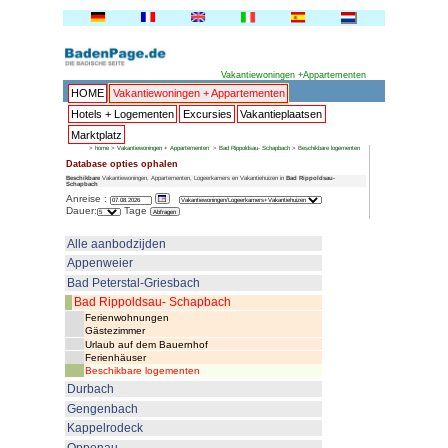
HOME
Vakantiewoningen + 
Hotels + Logementen
Excur
Marktplatz
>
home
>
Vakantiewoningen + Appartementen
Database opties ophalen
Beschikbare
Vakantiewoningen, Appartementen, Logeerk
Schapbach
Anreise :
Dauer:
Tage