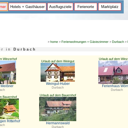
mer
Hotels + Gasthäuser
Ausflugsziele
Ferienorte
Marktplatz
>
home
>
Ferienwohnungen + Gästezimmer
>
Durbach
>
s e r i n
D u r b a c h
em Winzerhof
Urlaub auf dem Winz
Urlaub auf dem Weingut
Weingut-Huber
 Meißner
Ferienhaus Wör
Durbach
ach
Durbach
Urlaub auf dem Bauernhof
em Bauernhof
en Ritterhof
Hermannswald
ach
Durbach