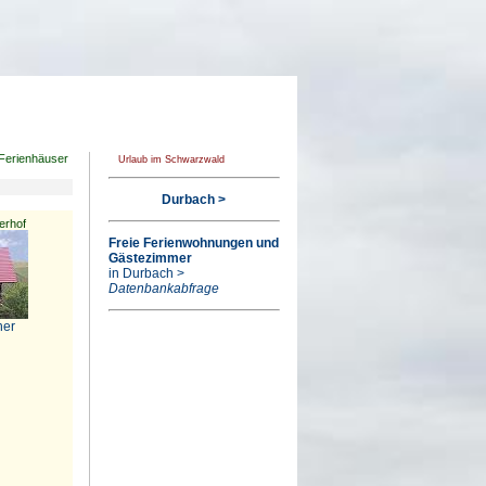
Ferienhäuser
Urlaub im Schwarzwald
Durbach >
erhof
Freie Ferienwohnungen und
Gästezimmer
in Durbach >
Datenbankabfrage
ner