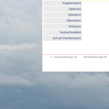
Kappelrodeck
Oppenau
Oberkirch
Ottenhöfen
Ohlsbach
Sasbachwalden
Zell am Harmersbach
©
www.badenpage.de
info@badenpage.de