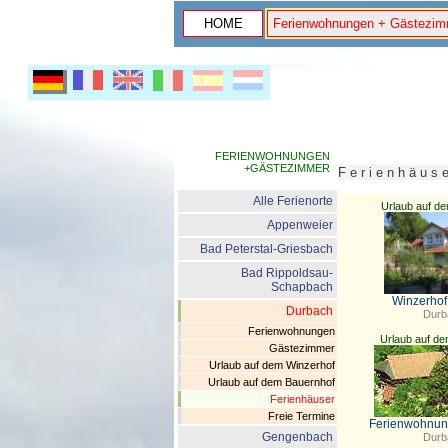
HOME
Ferienwohnungen + Gästezim
FERIENWOHNUNGEN
+GÄSTEZIMMER
F e r i e n h ä u 
Alle Ferienorte
Urlaub auf d
Appenweier
Bad Peterstal-Griesbach
Bad Rippoldsau-
Schapbach
Winzerhof
Durbach
Durb
Ferienwohnungen
Urlaub auf d
Gästezimmer
Urlaub auf dem Winzerhof
Urlaub auf dem Bauernhof
Ferienhäuser
Freie Termine
Ferienwohnung
Gengenbach
Durb