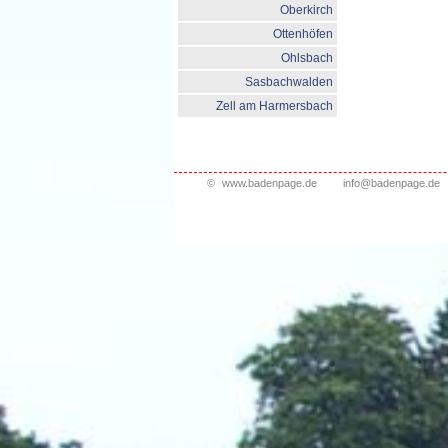
Oberkirch
Ottenhöfen
Ohlsbach
Sasbachwalden
Zell am Harmersbach
©
www.badenpage.de
info@badenpage.de