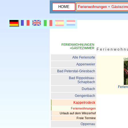
HOME
Ferienwohnungen + Gästezim
FERIENWOHNUNGEN
+GÄSTEZIMMER
F e r i e n w o h 
Alle Ferienorte
Ur
Appenweier
Bad Peterstal-Griesbach
Bad Rippoldsau-
Schapbach
Ferie
Durbach
Gengenbach
Kappelrodeck
Ferienwohnungen
Urlaub auf dem Winzerhof
Freie Termine
Oppenau