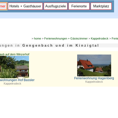
mer
Hotels + Gasthäuser
Ausflugsziele
Ferienorte
Marktplatz
>
home
>
Ferienwohnungen + Gästezimmer
>
Kappelrodeck
>
Feri
n u n g e n i n
G e n g e n b a c h u n d i m K i n z i g t a l
laub auf dem Winzerhof
Ferienwohnung Hagenberg
nwohnungen Hof Bassler
Kappelrodeck
Kappelrodeck