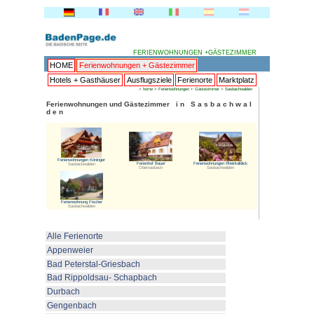
FERI
HOME
Ferienwohnungen + 
Hotels + Gasthäuser
Ausflu
>
hom
Ferienwohnungen und Gästezim
d e n