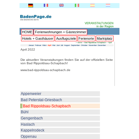
HOME
Ferienwohnungen + 
Hotels + Gasthäuser
Ausflu
Januar
Februar
März
April
Mai
Juni
Juli
Au
April 2022
Die aktuellen Veranstaltungen fin
von Bad Rippoldsau-Schapbach