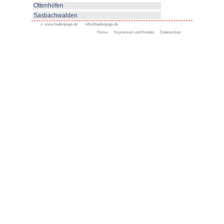
www.bad-rippoldsau-schapbach
Appenweier
Bad Peterstal-Griesbach
Bad Rippoldsau-Schapb
Bühl
Gengenbach
Haslach
Kappelrodeck