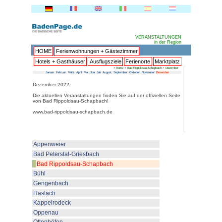
HOME
Ferienwohnungen + 
Hotels + Gasthäuser
Ausflu
Januar
Februar
März
April
Mai
Juni
Juli
Au
Dezember 2022
Die aktuellen Veranstaltungen fin
von Bad Rippoldsau-Schapbach