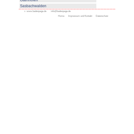
www.bad-rippoldsau-schapbach
Appenweier
Bad Peterstal-Griesbach
Bad Rippoldsau-Schapb
Bühl
Gengenbach
Haslach
Kappelrodeck
Oppenau