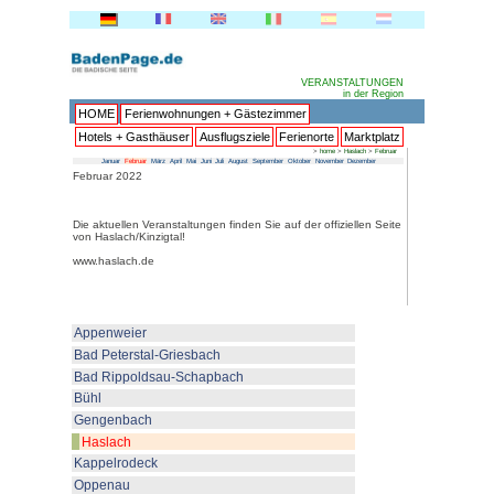
HOME
Ferienwohnungen + 
Hotels + Gasthäuser
Ausflu
Januar
Februar
März
April
Mai
Juni
Juli
Au
Februar 2022
Die aktuellen Veranstaltungen fin
von Haslach/Kinzigtal!