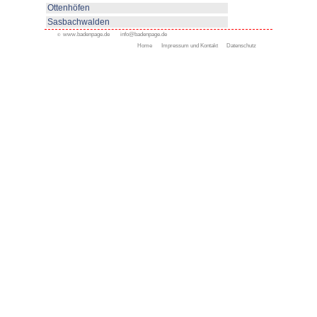
www.haslach.de
Appenweier
Bad Peterstal-Griesbach
Bad Rippoldsau-Schapbac
Bühl
Gengenbach
Haslach
Kappelrodeck