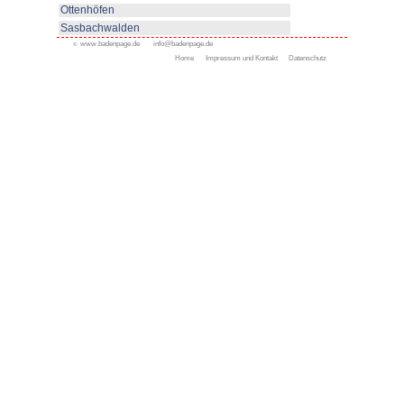
www.haslach.de
Appenweier
Bad Peterstal-Griesbach
Bad Rippoldsau-Schapbac
Bühl
Gengenbach
Haslach
Kappelrodeck