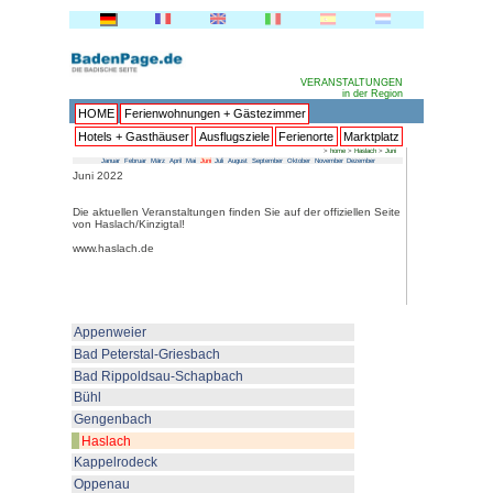
HOME
Ferienwohnungen + 
Hotels + Gasthäuser
Ausflu
Januar
Februar
März
April
Mai
Juni
Juli
Au
Juni 2022
Die aktuellen Veranstaltungen fin
von Haslach/Kinzigtal!