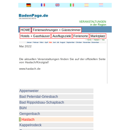
HOME
Ferienwohnungen + 
Hotels + Gasthäuser
Ausflu
Januar
Februar
März
April
Mai
Juni
Juli
Au
Mai 2022
Die aktuellen Veranstaltungen fin
von Haslach/Kinzigtal!