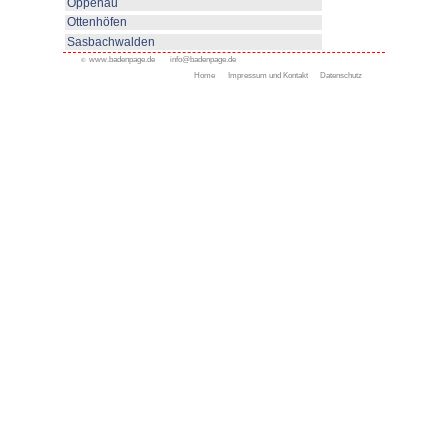
www.haslach.de
Appenweier
Bad Peterstal-Griesbach
Bad Rippoldsau-Schapbac
Bühl
Gengenbach
Haslach