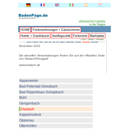
HOME
Ferienwohnungen + 
Hotels + Gasthäuser
Ausflu
Januar
Februar
März
April
Mai
Juni
Juli
Au
November 2022
Die aktuellen Veranstaltungen fin
von Haslach/Kinzigtal!