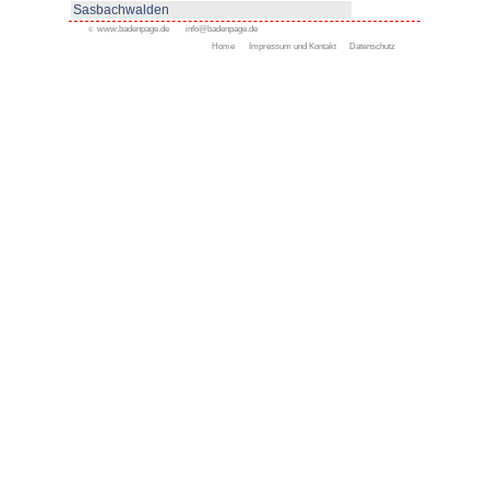
www.haslach.de
Appenweier
Bad Peterstal-Griesbach
Bad Rippoldsau-Schapbac
Bühl
Gengenbach
Haslach
Kappelrodeck
Oppenau